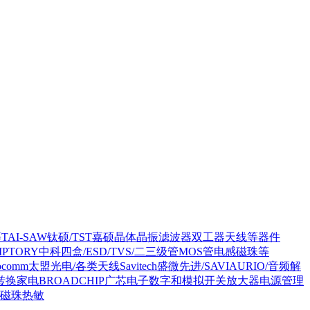
等
TAI-SAW钛硕/TST嘉硕晶体晶振滤波器双工器天线等器件
SIPTORY中科四盒/ESD/TVS/二三级管MOS管电感磁珠等
rocomm太盟光电/各类天线
Savitech盛微先进/SAVIAURIO/音频解
转换家电
BROADCHIP广芯电子数字和模拟开关放大器电源管理
感磁珠热敏