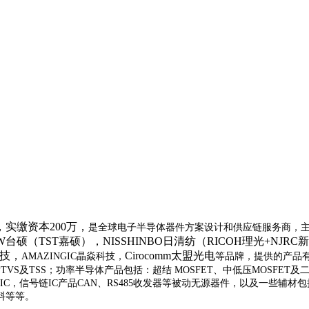
，实缴资本200万，
是全球电子半导体器件方案设计和供应链服务商，
AW台硕（TST嘉硕），NISSHINBO日清纺（RICOH理光+NJ
科技，
Cirocomm太盟光电
AMAZINGIC晶焱科技，
等品牌，提供的产品
PTVS及TSS；功率半导体产品包括：超结 MOSFET、中低压MOSFET及二
e IC及PMIC，信号链IC产品CAN、RS485收发器等被动无源器件，以及一些
料等等。