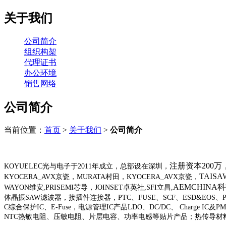
关于我们
公司简介
组织构架
代理证书
办公环境
销售网络
公司简介
当前位置：
首页
>
关于我们
>
公司简介
注册资本200万
KOYUELEC光与电子于2011年成立，总部设在深圳，
TAIS
KYOCERA_AVX京瓷，MURATA村田，KYOCERA_AVX京瓷，
AEMCHINA
WAYON维安,PRISEMI芯导，JOINSET卓英社,SFI立昌,
体晶振SAW滤波器，接插件连接器，PTC、FUSE、SCF、ESD&EOS、
C综合保护IC、E-Fuse，电源管理IC产品LDO、DC/DC、 Charg
NTC热敏电阻、压敏电阻、片层电容、功率电感等贴片产品；热传导材