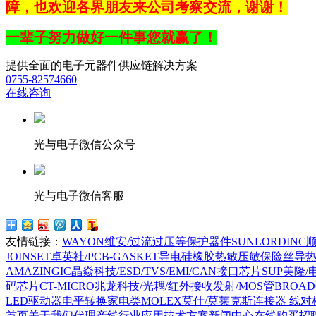
障，也
欢迎各界朋友来公司考察交流，谢谢
！
一辈子努力做好一件事您就赢了！
提供全面的电子元器件供应链解决方案
0755-82574660
在线咨询
光与电子微信公众号
光与电子微信客服
友情链接：
WAYON维安/过流过压等保护器件
SUNLORDI
JOINSET卓英社/PCB-GASKET导电硅橡胶热敏压敏保险丝导
AMAZINGIC晶焱科技/ESD/TVS/EMI/CAN接口芯片
SUP美隆
码芯片
CT-MICRO兆龙科技/光耦/红外接收发射/MOS管
BROA
LED驱动器电平转换家电类
MOLEX莫仕/莫莱克斯连接器 线对
首页
关于我们
代理产线
行业应用
技术方案
新闻中心
在线购买
招