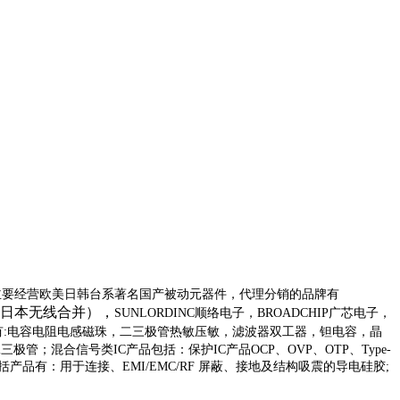
主要经营欧美日韩台系著名国产被动元器件，代理分销的品牌有
RC新日本无线合并），
SUNLORDINC顺络电子，BROADCHIP广芯电子，
有:电容电阻电感磁珠，二三极管热敏压敏，滤波器双工器，钽电容，晶
三极管；混合信号类IC产品包括：保护IC产品OCP、OVP、OTP、Type-
辅材包括产品有：用于连接、EMI/EMC/RF 屏蔽、接地及结构吸震的导电硅胶;