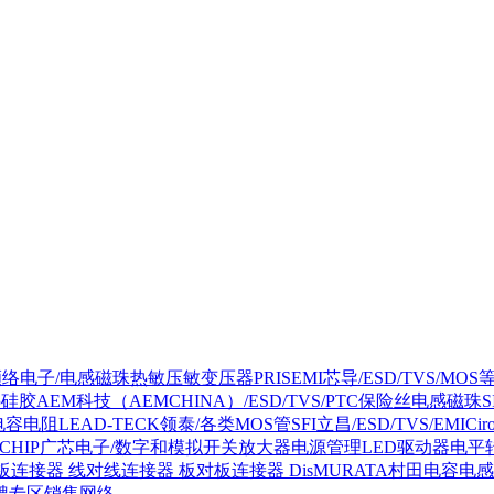
NC顺络电子/电感磁珠热敏压敏变压器
PRISEMI芯导/ESD/TVS/MOS
热硅胶
AEM科技（AEMCHINA）/ESD/TVS/PTC保险丝电感磁珠
/电容电阻
LEAD-TECK领泰/各类MOS管
SFI立昌/ESD/TVS/EMI
Ci
DCHIP广芯电子/数字和模拟开关放大器电源管理LED驱动器电平
板连接器 线对线连接器 板对板连接器 Dis
MURATA村田电容电
聘专区
销售网络