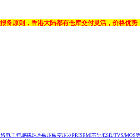
报备原则，香港大陆都有仓库交付灵活，价格优势
NC顺络电子/电感磁珠热敏压敏变压器
PRISEMI芯导/ESD/TVS/MOS