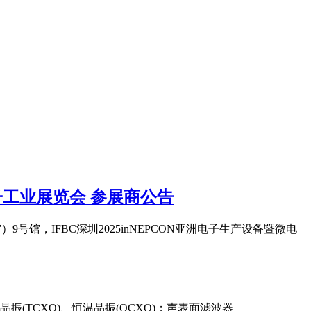
微电子工业展览会 参展商公告
9号馆，IFBC深圳2025inNEPCON亚洲电子生产设备暨微电
TCXO)、恒温晶振(OCXO)；声表面滤波器