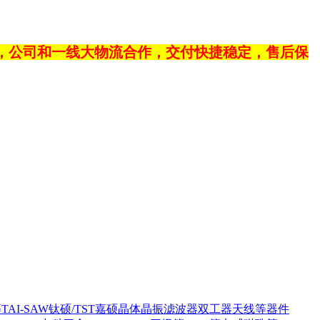
，公司和一线大物流合作，交付快捷稳定，售后保
等
TAI-SAW钛硕/TST嘉硕晶体晶振滤波器双工器天线等器件