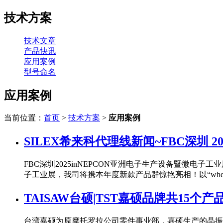
技术方案
技术文章
产品快讯
应用案例
型号命名
应用案例
当前位置：
首页
>
技术方案
>
应用案例
SILEX希来科代理线新闻~FBC深圳 2
FBC深圳2025inNEPCON亚洲电子生产设备暨微电子工
子工业展，我司将携本年度新款产品群惊艳亮相！以“whenitabsolu
TAISAW台硕|TST嘉硕品牌共15
台湾嘉硕为原摩托罗拉公司零件事业部，嘉硕生产的晶振与