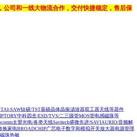
，公司和一线大物流合作，交付快捷稳定，售后保
等
TAI-SAW钛硕/TST嘉硕晶体晶振滤波器双工器天线等器件
SIPTORY中科四盒/ESD/TVS/二三级管MOS管电感磁珠等
rocomm太盟光电/各类天线
Savitech盛微先进/SAVIAURIO/音频解
转换家电
BROADCHIP广芯电子数字和模拟开关放大器电源管理
感磁珠热敏