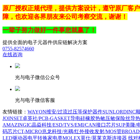
原厂授权正规代理，提供方案设计，遵守原厂客户
障，也
欢迎各界朋友来公司考察交流，谢谢
！
一辈子努力做好一件事您就赢了！
提供全面的电子元器件供应链解决方案
0755-82574660
在线咨询
光与电子微信公众号
光与电子微信客服
友情链接：
WAYON维安/过流过压等保护器件
SUNLORDI
JOINSET卓英社/PCB-GASKET导电硅橡胶热敏压敏保险丝导
AMAZINGIC晶焱科技/ESD/TVS/EMI/CAN接口芯片
SUP美隆
码芯片
CT-MICRO兆龙科技/光耦/红外接收发射/MOS管
BROA
LED驱动器电平转换家电类
MOLEX莫仕/莫莱克斯连接器 线对