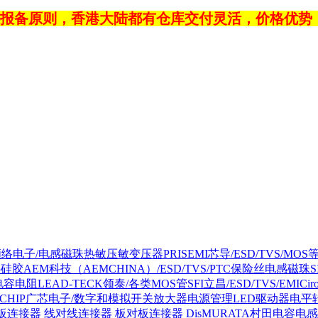
报备原则，香港大陆都有仓库交付灵活，价格优势
NC顺络电子/电感磁珠热敏压敏变压器
PRISEMI芯导/ESD/TVS/MOS
热硅胶
AEM科技（AEMCHINA）/ESD/TVS/PTC保险丝电感磁珠
/电容电阻
LEAD-TECK领泰/各类MOS管
SFI立昌/ESD/TVS/EMI
Ci
DCHIP广芯电子/数字和模拟开关放大器电源管理LED驱动器电平
板连接器 线对线连接器 板对板连接器 Dis
MURATA村田电容电