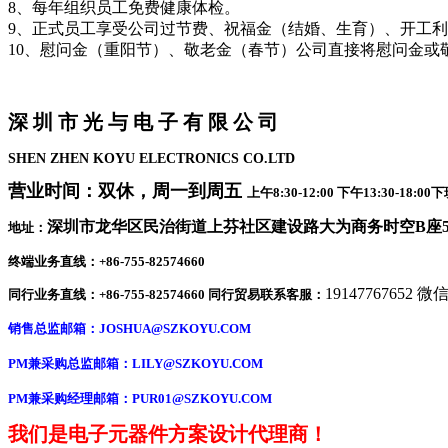
8、每年组织员工免费健康体检。
9、正式员工享受公司过节费、祝福金（结婚、生育）、开工
10、慰问金（重阳节）、敬老金（春节）公司直接将慰问金或
深 圳 市 光 与 电 子 有 限 公 司
SHEN ZHEN KOYU ELECTRONICS CO.LTD
营业时间：双休，周一到周五
上午8:30-12:00 下午13:30-1
深圳市龙华区民治街道上芬社区建设路大为商务时空B座50
地址：
终端业务直线：+86-755-82574660
19147767652 
同行业务直线：+86-755-82574660 同行贸易联系客服：
销售总监邮箱：
JOSHUA@SZKOYU.COM
PM兼采购总监邮箱：LILY@SZKOYU.COM
PM兼采购经理邮箱：PUR01@SZKOYU.COM
我们是电子元器件方案设计代理商！