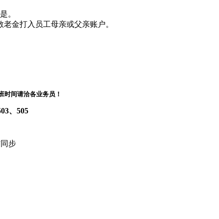
利是。
敬老金打入员工母亲或父亲账户。
8:00下班时间请洽各业务员！
3、505
微信同步