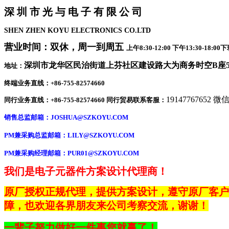
深 圳 市 光 与 电 子 有 限 公 司
SHEN ZHEN KOYU ELECTRONICS CO.LTD
营业时间：双休，周一到周五
上午8:30-12:00 下午13:30-1
深圳市龙华区民治街道上芬社区建设路大为商务时空B座50
地址：
终端业务直线：+86-755-82574660
19147767652 
同行业务直线：+86-755-82574660 同行贸易联系客服：
销售总监邮箱：
JOSHUA@SZKOYU.COM
PM兼采购总监邮箱：LILY@SZKOYU.COM
PM兼采购经理邮箱：PUR01@SZKOYU.COM
我们是电子元器件方案设计代理商！
原厂授权正规代理，提供方案设计，遵守原厂客户
障，也
欢迎各界朋友来公司考察交流，谢谢
！
一辈子努力做好一件事您就赢了！