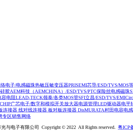
NC顺络电子/电感磁珠热敏压敏变压器
PRISEMI芯导/ESD/TVS/MOS
热硅胶
AEM科技（AEMCHINA）/ESD/TVS/PTC保险丝电感磁珠
/电容电阻
LEAD-TECK领泰/各类MOS管
SFI立昌/ESD/TVS/EMI
Ci
DCHIP广芯电子/数字和模拟开关放大器电源管理LED驱动器电平
板连接器 线对线连接器 板对板连接器 Dis
MURATA村田电容电
聘专区
销售网络
子有限公司 Copyright © 2022 All Rights reserved.
粤ICP备