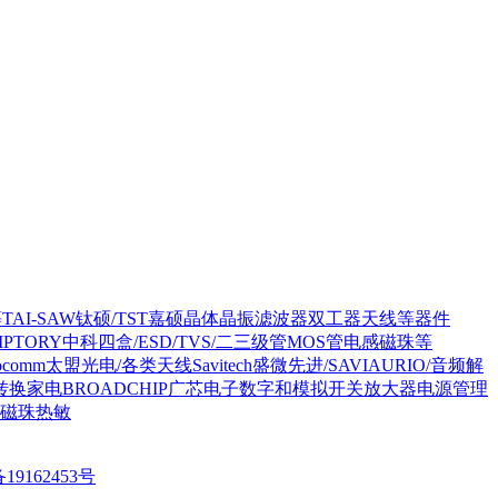
等
TAI-SAW钛硕/TST嘉硕晶体晶振滤波器双工器天线等器件
SIPTORY中科四盒/ESD/TVS/二三级管MOS管电感磁珠等
rocomm太盟光电/各类天线
Savitech盛微先进/SAVIAURIO/音频解
转换家电
BROADCHIP广芯电子数字和模拟开关放大器电源管理
感磁珠热敏
19162453号