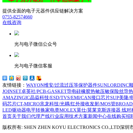
提供全面的电子元器件供应链解决方案
0755-82574660
在线咨询
光与电子微信公众号
光与电子微信客服
友情链接：
WAYON维安/过流过压等保护器件
SUNLORDI
JOINSET卓英社/PCB-GASKET导电硅橡胶热敏压敏保险丝导
AMAZINGIC晶焱科技/ESD/TVS/EMI/CAN接口芯片
SUP美隆
码芯片
CT-MICRO兆龙科技/光耦/红外接收发射/MOS管
BROA
LED驱动器电平转换家电类
MOLEX莫仕/莫莱克斯连接器 线对
首页
关于我们
代理产线
行业应用
技术方案
新闻中心
在线购买
招
版权所有: SHEN ZHEN KOYU ELECTRONICS CO.,LTD深圳市光与电