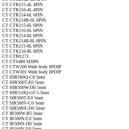
CT
CTR215-4L
4PIN
CT
CTR216-4L
4PIN
CT
CTR214-6L
6PIN
CT
CTR214B-6L
6PIN
CT
CTR215-6L
6PIN
CT
CTR216-6L
6PIN
CT
CTR214-8L
8PIN
CT
CTR214B-8L
8PIN
CT
CTR215-8L
8PIN
CT
CTR216-8L
8PIN
CT
CTM1271
CT
CTS480
SDIP6
CT
CTW200
Wide body 8PDIP
CT
CTW201
Wide body 8PDIP
CT
HIR500Q-C0
5mm
CT
HIR500T-E0
5mm
CT
HIR500W-D0
5mm
CT
HIR510Q-G0
5.3mm
CT
SIR500T-E0
5mm
CT
SIR500V-C0
5mm
CT
SIR500X-D0
5mm
CT
IR500W-B5
5mm
CT
IR500N-C0
5mm
CT
IR500N-D0
5mm
CT
IR500N-E0
5mm