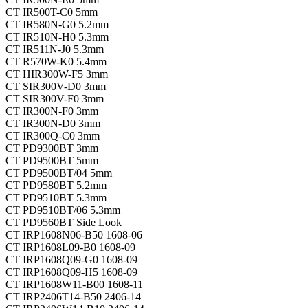
CT
IR500T-C0
5mm
CT
IR580N-G0
5.2mm
CT
IR510N-H0
5.3mm
CT
IR511N-J0
5.3mm
CT
R570W-K0
5.4mm
CT
HIR300W-F5
3mm
CT
SIR300V-D0
3mm
CT
SIR300V-F0
3mm
CT
IR300N-F0
3mm
CT
IR300N-D0
3mm
CT
IR300Q-C0
3mm
CT
PD9300BT
3mm
CT
PD9500BT
5mm
CT
PD9500BT/04
5mm
CT
PD9580BT
5.2mm
CT
PD9510BT
5.3mm
CT
PD9510BT/06
5.3mm
CT
PD9560BT
Side Look
CT
IRP1608N06-B50
1608-06
CT
IRP1608L09-B0
1608-09
CT
IRP1608Q09-G0
1608-09
CT
IRP1608Q09-H5
1608-09
CT
IRP1608W11-B00
1608-11
CT
IRP2406T14-B50
2406-14