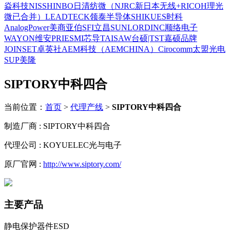
焱科技
NISSHINBO日清纺微（NJRC新日本无线+RICOH理光
微已合并）
LEADTECK领泰半导体
SHIKUES时科
AnalogPower美商亚伯
SFI立昌
SUNLORDINC顺络电子
WAYON维安
PRIESMI芯导
TAISAW台硕|TST嘉硕品牌
JOINSET卓英社
AEM科技（AEMCHINA）
Cirocomm太盟光电
SUP美隆
SIPTORY中科四合
当前位置：
首页
>
代理产线
>
SIPTORY中科四合
制造厂商 : SIPTORY中科四合
代理公司 : KOYUELEC光与电子
原厂官网 :
http://www.siptory.com/
主要产品
静电保护器件ESD