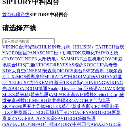
SIPTORY中科四合
首页
代理产线
SIPTORY中科四合
请选择产线
VIKING台湾光颉
CHILISIN奇力新（HILISIN）
TAITECH台庆
YAGEO国巨
PANASONIC松下机电
TDK东电化
TAIYO太诱
(TAIYOYUNDEN太阳诱电）
SAMSUNG三星机电
QOVOR威
讯联合
HRS广濑(HIROSE)
RENESAS瑞萨
KORCHIP高奇普
KDS大真空
ONSEMI安森美
DIODES美台
ESS艾西斯（埃尔西
斯）
X-MOS爱斯摩思
MURATA村田
ROHM罗姆
VISHAY威世
LITTELFUSE力特
KEMET基美
TKS兴勤(THINKING)
VIKING
光颉
BROADCOM博通
Analog Devices Inc.亚德诺ADI
AVX安施
SILEX希来科(希来凯思)
AMPAK正基WIFI模块
Savitech Corp盛
微先進科技
CT-MICRO兆龙光耦
BROADCHIP广芯电子
SKYSEMI思开半导体
MOLEX莫仕(莫莱克斯)
CEC中国电子
（XY振华新云）
SCG日慎精工SUNCAGEY
AMOTECH阿莫
泰克
KYOCERA_AVX京瓷
SAVITECH盛微先进
(SAVIAUDIO)
INPAQ佳邦
SIPTORY中科四合
AMAZINGIC晶