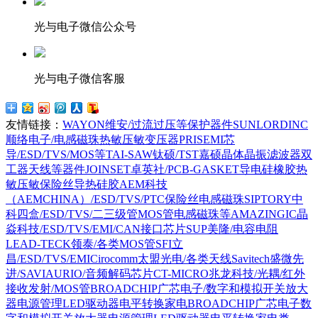
光与电子微信公众号
光与电子微信客服
友情链接：
WAYON维安/过流过压等保护器件
SUNLORDINC
顺络电子/电感磁珠热敏压敏变压器
PRISEMI芯
导/ESD/TVS/MOS等
TAI-SAW钛硕/TST嘉硕晶体晶振滤波器双
工器天线等器件
JOINSET卓英社/PCB-GASKET导电硅橡胶热
敏压敏保险丝导热硅胶
AEM科技
（AEMCHINA）/ESD/TVS/PTC保险丝电感磁珠
SIPTORY中
科四盒/ESD/TVS/二三级管MOS管电感磁珠等
AMAZINGIC晶
焱科技/ESD/TVS/EMI/CAN接口芯片
SUP美隆/电容电阻
LEAD-TECK领泰/各类MOS管
SFI立
昌/ESD/TVS/EMI
Cirocomm太盟光电/各类天线
Savitech盛微先
进/SAVIAURIO/音频解码芯片
CT-MICRO兆龙科技/光耦/红外
接收发射/MOS管
BROADCHIP广芯电子/数字和模拟开关放大
器电源管理LED驱动器电平转换家电
BROADCHIP广芯电子数